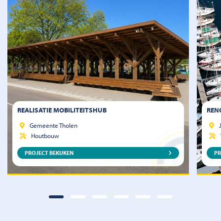
REALISATIE MOBILITEITSHUB
REN
Gemeente Tholen
Houtbouw
PROJECT BEKIJKEN
PR