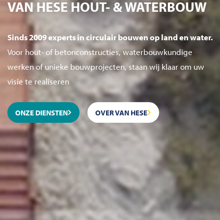
VAN HESE HOUT- & WATERBOUW
Sinds 2009 experts in circulair bouwen op land en water.
Voor hout- of betonconstructies, waterbouwkundige
werken of unieke bouwprojecten, staan wij klaar om uw
visie te realiseren
ONZE DIENSTEN
OVER VAN HESE